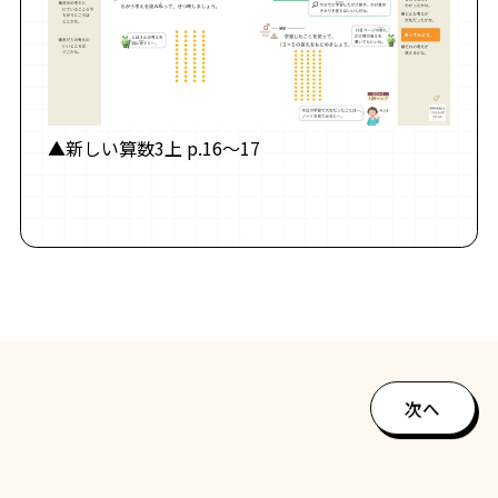
▲新しい算数3上 p.16～17
次へ