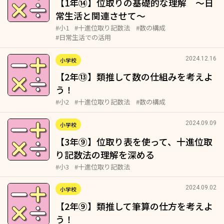
【1年⑭】位取りの基礎的な理解 ～日
常生活と関連させて～
#小1
#十進位取り記数法
#数の構成
#日常生活での活用
2024.12.16
小学校
【2年⑬】類推して数の仕組みを考えよ
う！
#小2
#十進位取り記数法
#数の構成
2024.09.09
小学校
【3年⑨】位取り表を使って、十進位取
り記数法の理解を深める
#小3
#十進位取り記数法
2024.09.02
小学校
【2年⑨】類推して筆算の仕方を考えよ
う！