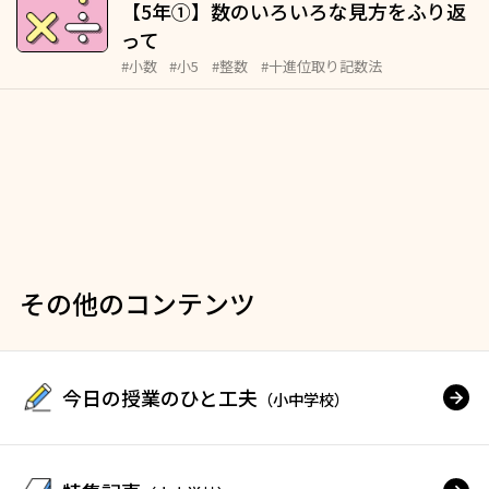
【5年①】数のいろいろな見方をふり返
って
#小数
#小5
#整数
#十進位取り記数法
その他のコンテンツ
今日の授業のひと工夫
（小中学校）