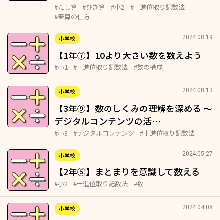
#たし算
#ひき算
#小2
#十進位取り記数法
#筆算の仕方
2024.08.19
小学校
【1年⑦】10より大きい数を数えよう
#小1
#十進位取り記数法
#数の構成
2024.08.13
小学校
【3年⑨】数のしくみの理解を深める ～
デジタルコンテンツの活…
#小3
#デジタルコンテンツ
#十進位取り記数法
2024.05.27
小学校
【2年⑤】まとまりを意識して数える
#小2
#十進位取り記数法
#数
2024.04.08
小学校