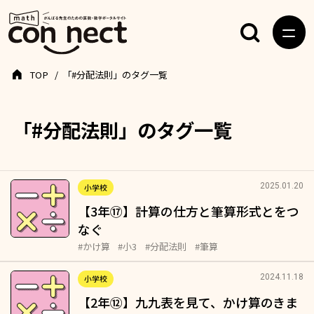
TOP
「#分配法則」のタグ一覧
「#分配法則」のタグ一覧
2025.01.20
小学校
【3年⑰】計算の仕方と筆算形式とをつ
なぐ
#かけ算
#小3
#分配法則
#筆算
2024.11.18
小学校
【2年⑫】九九表を見て、かけ算のきま