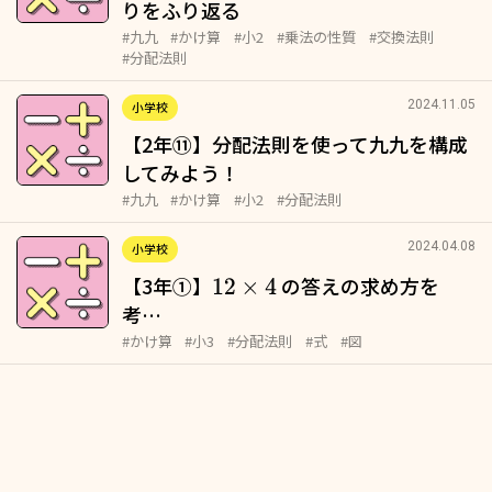
りをふり返る
#九九
#かけ算
#小2
#乗法の性質
#交換法則
#分配法則
2024.11.05
小学校
【2年⑪】分配法則を使って九九を構成
してみよう！
#九九
#かけ算
#小2
#分配法則
2024.04.08
小学校
【3年①】
の答えの求め方を
12
×
4
考…
#かけ算
#小3
#分配法則
#式
#図