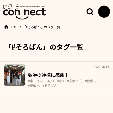
TOP
「#そろばん」のタグ一覧
「#そろばん」のタグ一覧
2023.05.15
数学の神様に感謝！
#中1
#中3
#小4
#小3
#文字と式
#数学史
#相似比
#そろばん