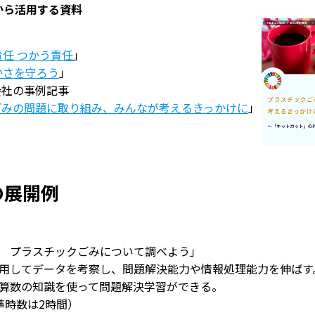
Gsから活用する資料
任 つかう責任
」
かさを守ろう
」
会社の事例記事
ごみの問題に取り組み、みんなが考えるきっかけに
」
の展開例
 プラスチックごみについて調べよう」
用してデータを考察し、問題解決能力や情報処理能力を伸ばす
の知識を使って問題解決学習ができる。
準時数は2時間）