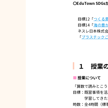
〇EduTown SD
目標12「
つくる責
目標14「
海の豊
ネスレ日本株式
「
プラスチック
１ 授業
■
授業について
「算数で読みとこう
目標：既習事項を活
学習してきた算数
時数：全4時間（標