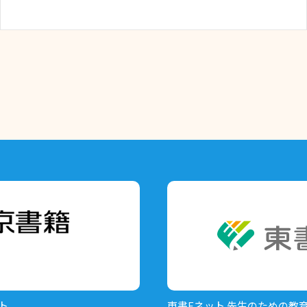
ト
東書Eネット
先生のための教