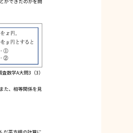
とができたのかを問
査数学A大問3（3）
また、相等関係を見
んだ平方根の計算に