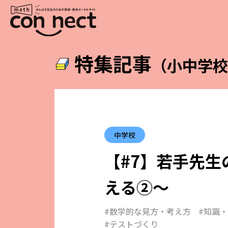
特集記事
（小中学
中学校
【#7】若手先生
える②～
#数学的な見方・考え方
#知識
#テストづくり