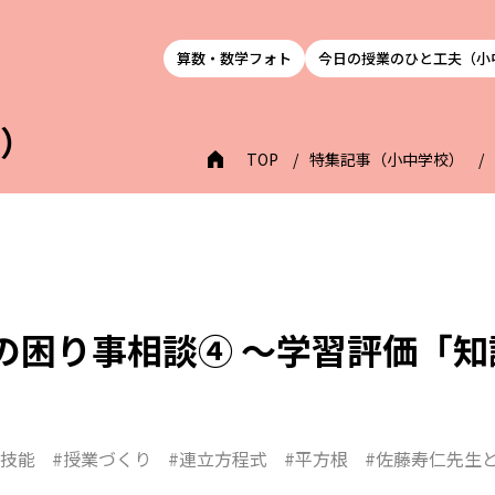
算数・数学フォト
今日の授業のひと工夫（小
校）
TOP
特集記事（小中学校）
の困り事相談➃ ～学習評価「
・技能
#授業づくり
#連立方程式
#平方根
#佐藤寿仁先生