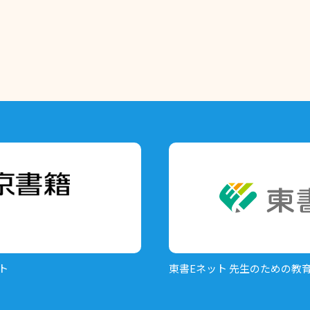
ト
東書Eネット
先生のための教