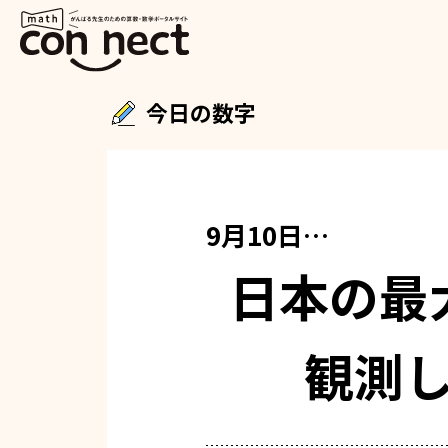
今日の数字
9月10日…
日本の最
観測