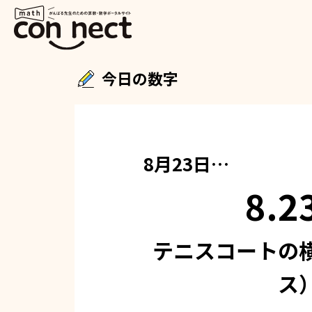
今日の数字
8月23日…
8.2
テニスコートの
ス