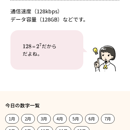
通信速度（128kbps）
データ容量（128GB）などです。
だから
128
＝
2
7
＝
だよね。
今日の数字一覧
1月
2月
3月
4月
5月
6月
7月