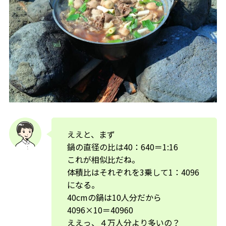
ええと、まず
鍋の直径の比は40：640＝1:16
これが相似比だね。
体積比はそれぞれを3乗して1：4096
になる。
40cmの鍋は10人分だから
4096×10＝40960
ええっ、４万人分より多いの？