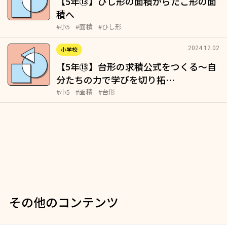
【5年⑬】ひし形の面積からたこ形の面
積へ
#小5
#面積
#ひし形
2024.12.02
小学校
【5年⑬】台形の求積公式をつくる～自
分たちの力で学びを切り拓…
#小5
#面積
#台形
その他のコンテンツ