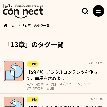
TOP
「13章」のタグ一覧
「13章」のタグ一覧
2025.11.25
小学校
【5年⑬】デジタルコンテンツを使っ
て、面積を求めよう！
#小5
#面積
#三角形
#デジタルコンテンツ
#平行四辺形
#台形
2024.12.09
小学校