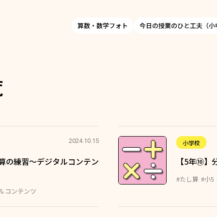
算数・数学フォト
今日の授業のひと工夫（小
覧
2024.10.15
小学校
算の練習～デジタルコンテン
【5年⑩】
#たし算
#小5
タルコンテンツ