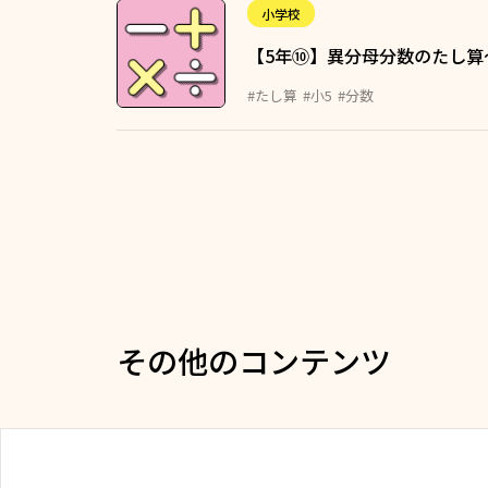
小学校
【5年⑩】異分母分数のたし算
#たし算
#小5
#分数
その他のコンテンツ