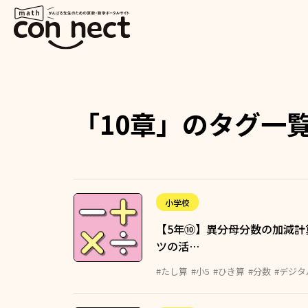
「10章」のタグ一
小学校
【5年⑩】異分母分数の加減計
ツの活…
#たし算
#小5
#ひき算
#分数
#デジ