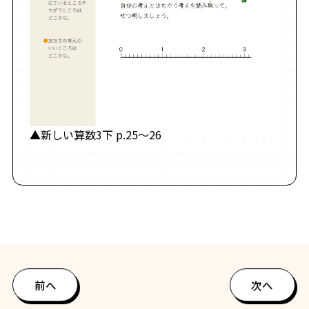
▲新しい算数3下 p.25～26
前へ
次へ