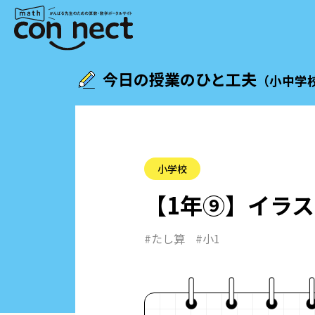
今日の授業のひと工夫
（小中学
小学校
【1年⑨】
イラス
#たし算
#小1