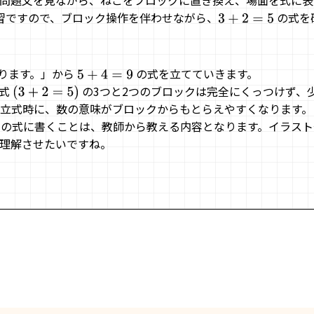
問題文を見ながら、ねこをブロックに置き換え、場面を式に表
習ですので、ブロック操作を伴わせながら、
の式を
3
+
2
=
5
のります。」から
の式を立てていきます。
5
+
4
=
9
の式
の3つと2つのブロックは完全にくっつけず、
(
3
+
2
=
5
)
の立式時に、数の意味がブロックからもとらえやすくなります。
つの式に書くことは、教師から教える内容となります。イラス
理解させたいですね。