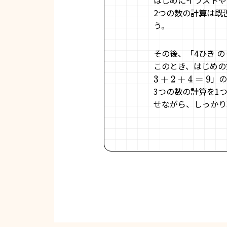
はじめにイラストや
2つの数の計算は既
う。
その後、「4ひき 
このとき、はじめ
」
3
+
2
+
4
=
9
3つの数の計算を1
せながら、しっかり