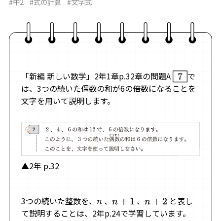
#中2
#式の計算
#文字式
「新編 新しい数学」2年1章p.32章の問題A
で
7
は、3つの続いた偶数の和が6の倍数になることを
文字を用いて説明します。
▲2年 p.32
3つの続いた整数を、
、
、
と表し
n
n
+
1
n
+
2
て説明することは、2年p.24で学習しています。