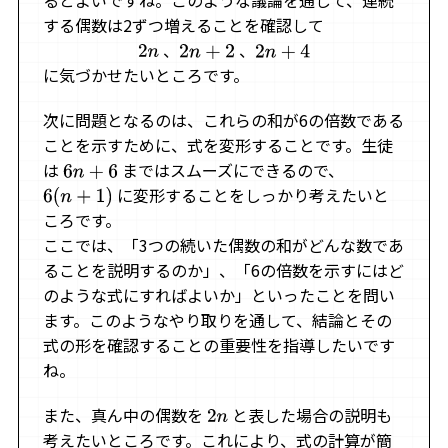
るとよいですね。このような議論を通して、連続
する偶数は2ずつ増えることを確認して
、
、
2
n
2
n
+
2
2
n
+
4
に気づかせたいところです。
次に問題となるのは、これらの和が6の倍数である
ことを示すために、式を変形することです。生徒
は
まではスムーズにできるので、
6
n
+
6
に変形することをしっかり考えたいと
6
(
n
+
1
)
ころです。
ここでは、「3つの続いた偶数の和がどんな数であ
ることを説明するのか」、「6の倍数を示すにはど
のような式にすればよいか」といったことを問い
ます。このようなやり取りを通して、結論とその
式の形を確認することの重要性を指導したいです
ね。
また、真ん中の偶数を
と表した場合の説明も
2
n
考えたいところです。これにより、式の計算が簡