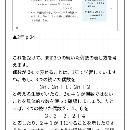
▲2年 p.24
これを受けて、まず3つの続いた偶数の表し方を考
えます。
偶数が
で表せることは、1年で学習しています
2
n
ね。もし、3つの続いた偶数を
、
、
2
n
2
n
+
1
2
n
+
2
と考える生徒がいたら、
が偶数ではない
2
n
+
1
ことを具体的な数を使って確認しましょう。たと
えば、3つの続いた偶数
、
、
を
2
4
6
、
、
2
2
+
2
2
+
4
と表したり、
が
になることを示したりす
2
+
1
3