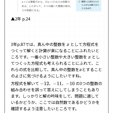
▲2年 p.24
3年p.87では、真ん中の整数を
として方程式を
x
つくって解くと計算が楽になることにふれたいと
ころです。一番小さい整数や大きい整数を
とし
x
てつくった方程式も考えられることにふれて、こ
れらの式を比較して、真ん中の整数を
とすること
x
のよさに気づけるようにしたいですね。
方程式を解いて
、
、
の3つの整数の
−
12
−
11
−
10
組み合わせを誤って答えにしてしまうこともあり
ます。しっかりと解の吟味をして、問題に適して
いるかどうか、ここでは自然数であるかどうかを
確認するよう注意したいところです。