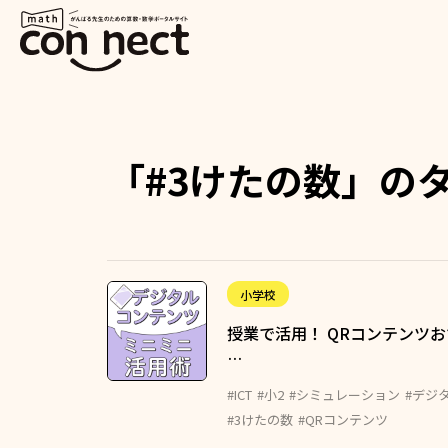
「#3けたの数」の
小学校
授業で活用！ QRコンテンツお
…
#ICT
#小2
#シミュレーション
#デジ
#3けたの数
#QRコンテンツ