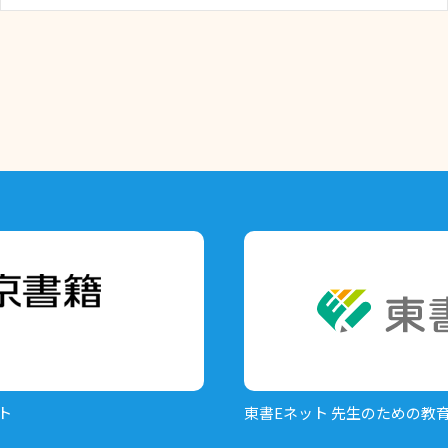
ト
東書Eネット
先生のための教