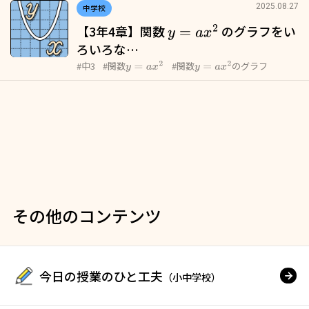
2025.08.27
中学校
【3年4章】関数
のグラフをい
y
=
a
x
2
ろいろな…
y
=
a
x
2
y
=
a
x
2
#中3
#関数
#関数
のグラフ
その他のコンテンツ
今日の授業のひと工夫
（小中学校）