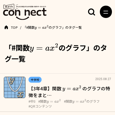
TOP
「#関数
のグラフ」のタグ一覧
y
=
a
x
2
「#関数
のグラフ」のタ
y
=
a
x
2
グ一覧
2025.08.27
中学校
【3年4章】関数
のグラフの特
y
=
a
x
2
徴をまと…
y
=
a
x
2
y
=
a
x
2
#中3
#関数
#関数
のグラフ
#QRコンテンツ