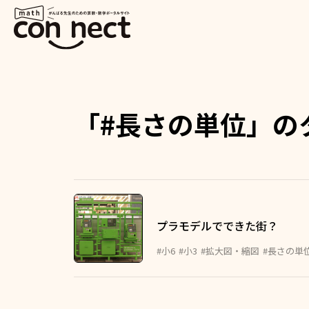
「#長さの単位」の
プラモデルでできた街？
#小6
#小3
#拡大図・縮図
#長さの単