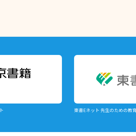
ト
東書Eネット
先生のための教