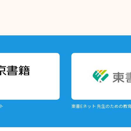
ト
東書Eネット
先生のための教