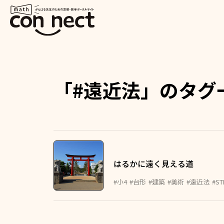
「#遠近法」のタグ
はるかに遠く見える道
#小4
#台形
#建築
#美術
#遠近法
#ST