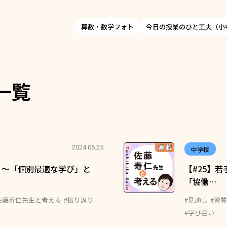
算数・数学フォト
今日の授業のひと工夫（小
一覧
2024.06.25
中学校
談 ～「個別最適な学び」と
【#25】
「協働…
佐藤寿仁先生と考える
#振り返り
#見通し
#資
#学び合い