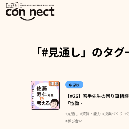
「#見通し」のタグ
中学校
【#26】若手先生の困り事相
「協働…
#見通し
#資質・能力
#授業づくり
#
#学び合い