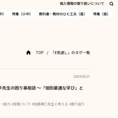
個人情報の取り扱いについて
中）
特集（小中）
教科書・教材のひと工夫（高）
特集（高）
TOP
「#見通し」のタグ一覧
2024.06.21
若手先生の困り事相談 ～「個別最適な学び」と
質・能力
#授業づくり
#佐藤寿仁先生と考える
#振り返り