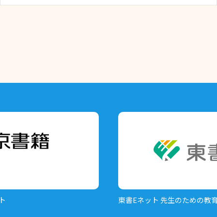
ト
東書Eネット
先生のための教