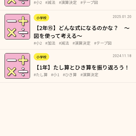
#小2
#減法
#演算決定
#テープ図
2025.01.20
小学校
【2年⑮】どんな式になるのかな？ ～
図を使って考える～
#小2
#加法
#減法
#演算決定
#テープ図
2024.11.18
小学校
【1年】たし算とひき算を振り返ろう！
#たし算
#小1
#ひき算
#演算決定