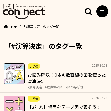
TOP
「#演算決定」のタグ一覧
「#演算決定」のタグ一覧
2025.10.01
小学校
お悩み解決！Q＆A 数直線の図を使った
演算決定
#演算決定
#数直線の図
#図の系統性
2025.02.03
小学校
【2年⑮】場面をテープ図で表そう！