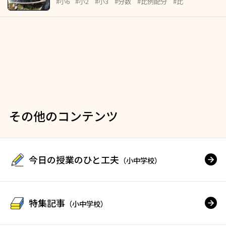
#小6
#小2
#小3
#分数
#比例配分
#比
その他のコンテンツ
今日の授業のひと工夫
（小中学校）
特集記事
（小中学校）