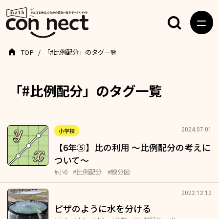
TOP
「#比例配分」のタグ一覧
「#比例配分」のタグ一覧
2024.07.01
小学校
【6年⑤】比の利用 ～比例配分の考えに
ついて～
#小6
#比例配分
#線分図
2022.12.12
ピザのように水を分ける