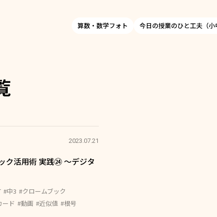
算数・数学フォト
今日の授業のひと工夫（小
覧
2023.07.21
ック活用術 実践㉔ ～デジタ
T
#中3
#クロームブック
カード
#動画
#近似値
#根号