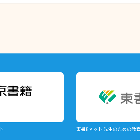
ト
東書Eネット
先生のための教