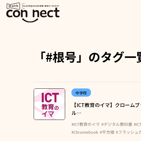
「#根号」のタグ一
中学校
【ICT教育のイマ】クロームブ
ル…
#ICT教育のイマ
#デジタル教科書
#IC
#Chromebook
#平方根
#フラッシュ