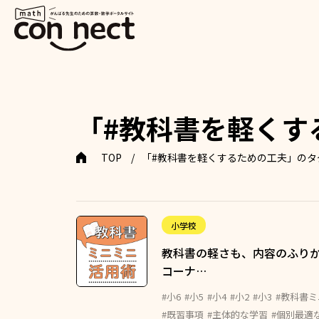
「#教科書を軽くす
TOP
「#教科書を軽くするための工夫」のタ
小学校
教科書の軽さも、内容のふりか
コーナ…
#小6
#小5
#小4
#小2
#小3
#教科書
#既習事項
#主体的な学習
#個別最適