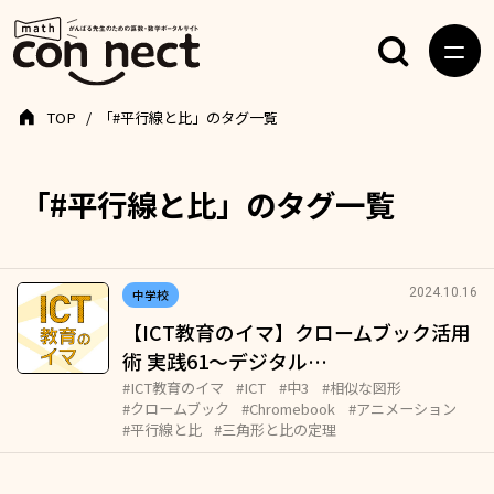
TOP
「#平行線と比」のタグ一覧
「#平行線と比」のタグ一覧
2024.10.16
中学校
【ICT教育のイマ】クロームブック活用
術 実践61～デジタル…
#ICT教育のイマ
#ICT
#中3
#相似な図形
#クロームブック
#Chromebook
#アニメーション
#平行線と比
#三角形と比の定理