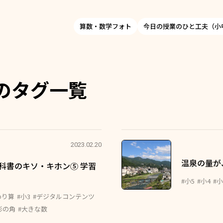
算数・数学フォト
今日の授業のひと工夫（小
のタグ一覧
2023.02.20
温泉の量が
教科書のキソ・キホン⑤ 学習
#小5
#小4
#
わり算
#小3
#デジタルコンテンツ
形の角
#大きな数