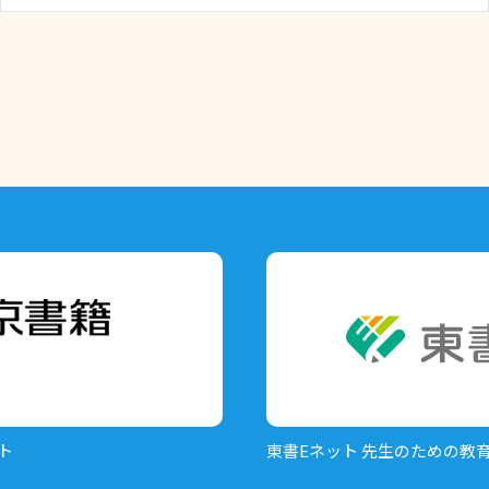
ト
東書Eネット
先生のための教