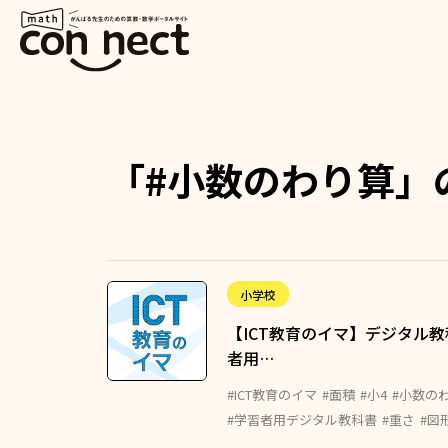
「#小数のわり算」
小学校
【ICT教育のイマ】デジタル
者用…
#ICT教育のイマ
#面積
#小4
#小数の
#学習者用デジタル教科書
#重さ
#図