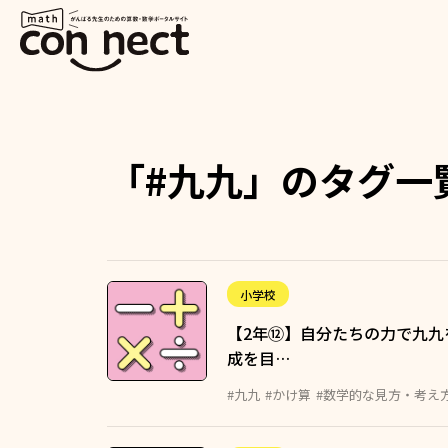
「#九九」のタグ一
小学校
【2年⑫】自分たちの力で九九
成を目…
#九九
#かけ算
#数学的な見方・考え