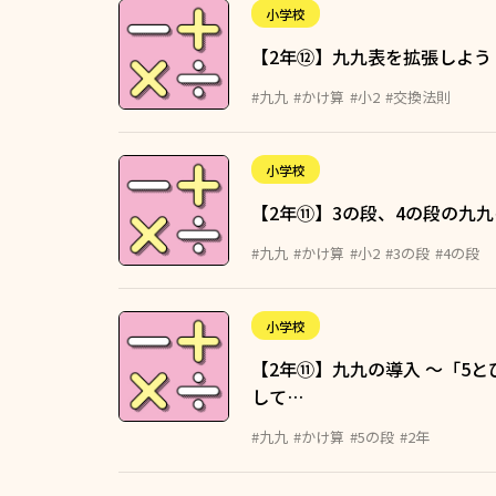
小学校
【2年⑫】九九表を拡張しよう
#九九
#かけ算
#小2
#交換法則
小学校
【2年⑪】3の段、4の段の九
#九九
#かけ算
#小2
#3の段
#4の段
小学校
【2年⑪】九九の導入 ～「5
して…
#九九
#かけ算
#5の段
#2年