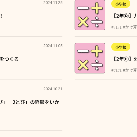
2024.11.25
小学校
！
【2年⑫】
#九九
#かけ算
2024.11.05
小学校
九をつくる
【2年⑪】
#九九
#かけ算
2024.10.21
とび」「2とび」の経験をいか