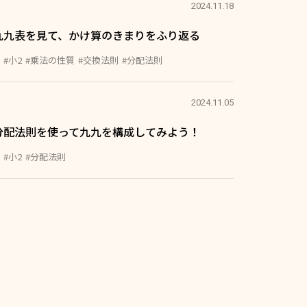
2024.11.18
九九表を見て、かけ算のきまりをふり返る
#小2
#乗法の性質
#交換法則
#分配法則
2024.11.05
分配法則を使って九九を構成してみよう！
#小2
#分配法則