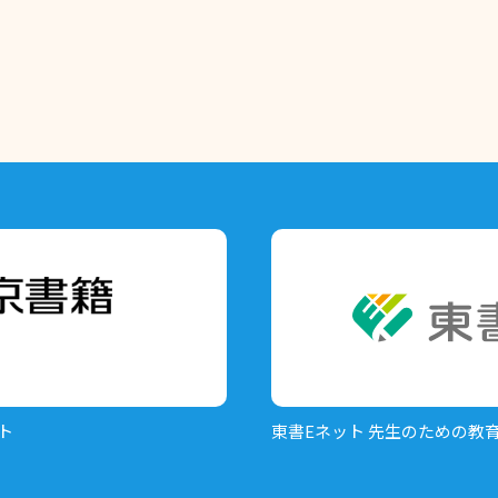
ト
東書Eネット
先生のための教