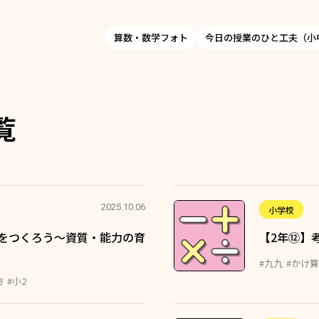
算数・数学フォト
今日の授業のひと工夫（小
覧
2025.10.06
小学校
をつくろう～資質・能力の育
【2年⑫】
#九九
#かけ算
方
#小2