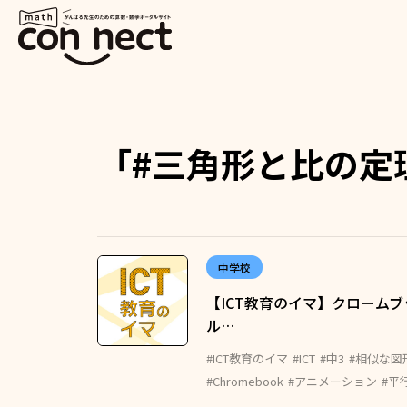
「#三角形と比の定
中学校
【ICT教育のイマ】クロームブ
ル…
#ICT教育のイマ
#ICT
#中3
#相似な図
#Chromebook
#アニメーション
#平