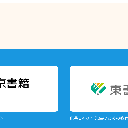
ト
東書Eネット
先生のための教