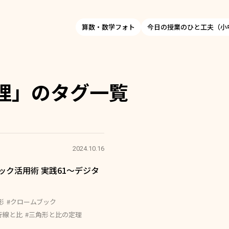
算数・数学フォト
今日の授業のひと工夫（小
理」のタグ一覧
2024.10.16
ック活用術 実践61～デジタ
形
#クロームブック
行線と比
#三角形と比の定理