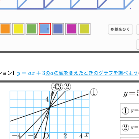
ション】
の
の値を変えたときのグラフを調べよう
y
=
a
x
+
3
a