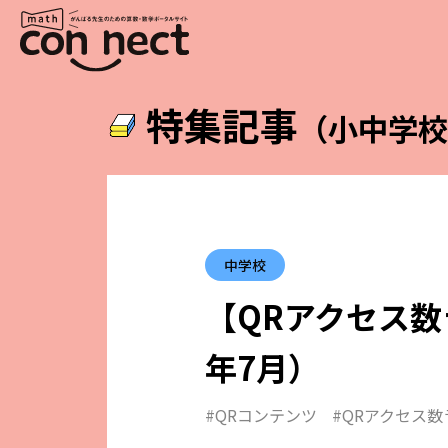
特集記事
（小中学
中学校
【QRアクセス
年7月）
#QRコンテンツ
#QRアクセス