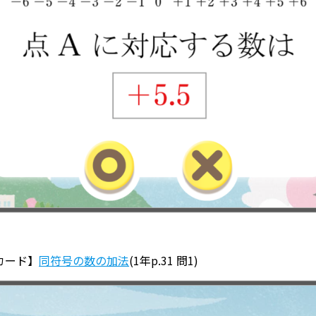
カード】
同符号の数の加法
(1年p.31 問1)