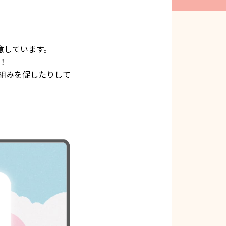
意しています。
！
組みを促したりして