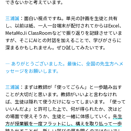
できないかと考えています。
三浦誠
：面白い視点ですね。単元の計画を生徒と共有
し、以前は紙、一人一台端末が配付されてからはExcel、
MetaMoJi ClassRoomなどで振り返りを記録させていま
すが、そこにAIとの対話を加えることで、学びがさらに
深まるかもしれません。ぜひ試してみたいです。
― ありがとうございました。最後に、全国の先生方へメ
ッセージをお願いします。
三浦誠
：まずは教師が「使ってごらん」と一歩踏み出す
ことが大切だと思います。教師がいいよと言わなけれ
ば、生徒は隠れて使うだけになってしまいます。「使って
いいんだよ」と許可した上で、何が得られたか、次はど
の場面で使えそうか、生徒と一緒に体感していく。
先生
方が授業観を一度フラットにし、構えを取り払って一歩
踏み出すことが、新しい学びの扉を開く
のではないでし