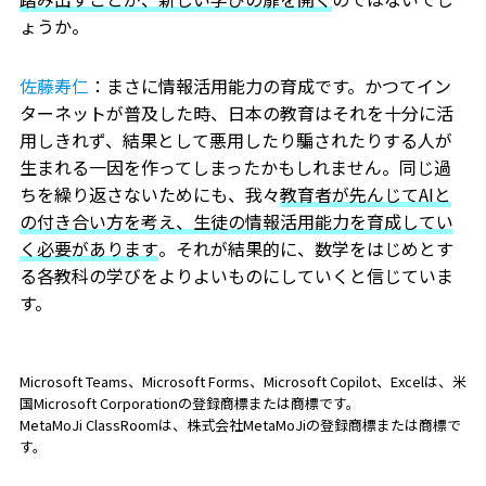
ょうか。
佐藤寿仁
：まさに情報活用能力の育成です。かつてイン
ターネットが普及した時、日本の教育はそれを十分に活
用しきれず、結果として悪用したり騙されたりする人が
生まれる一因を作ってしまったかもしれません。同じ過
ちを繰り返さないためにも、我々
教育者が先んじてAIと
の付き合い方を考え、生徒の情報活用能力を育成してい
く必要があります
。それが結果的に、数学をはじめとす
る各教科の学びをよりよいものにしていくと信じていま
す。
Microsoft Teams、Microsoft Forms、Microsoft Copilot、Excelは、米
国Microsoft Corporationの登録商標または商標です。
MetaMoJi ClassRoomは、株式会社MetaMoJiの登録商標または商標で
す。