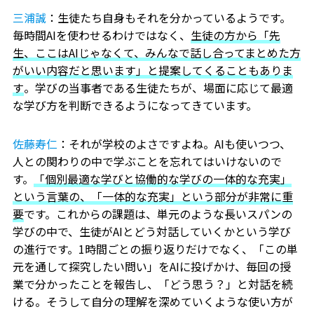
三浦誠
：生徒たち自身もそれを分かっているようです。
毎時間AIを使わせるわけではなく、
生徒の方から「先
生、ここはAIじゃなくて、みんなで話し合ってまとめた方
がいい内容だと思います」と提案してくることもありま
す
。学びの当事者である生徒たちが、場面に応じて最適
な学び方を判断できるようになってきています。
佐藤寿仁
：それが学校のよさですよね。AIも使いつつ、
人との関わりの中で学ぶことを忘れてはいけないので
す。
「個別最適な学びと協働的な学びの一体的な充実」
という言葉の、「一体的な充実」という部分が非常に重
要
です。これからの課題は、単元のような長いスパンの
学びの中で、生徒がAIとどう対話していくかという学び
の進行です。1時間ごとの振り返りだけでなく、「この単
元を通して探究したい問い」をAIに投げかけ、毎回の授
業で分かったことを報告し、「どう思う？」と対話を続
ける。そうして自分の理解を深めていくような使い方が