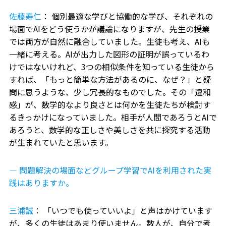
佐藤寿仁
： 個別最適な学びと協働的な学び、それぞれの
場面でAIをどう使うかが議論になりますが、先生の授業
では両方が自然に融合していました。生徒も考え、AIも
一緒に考える。AIが出力した図形の証明が誤っているわ
けではないけれど、3つの相似条件を知っている生徒から
すれば、「もっと簡単な方法があるのに、なぜ？」と疑
問に思うような、少し冗長的なものでした。その「違和
感」が、数学的なより良さとは何かを生徒たちが検討す
るきっかけになっていました。相手が人間であろうとAIで
あろうと、数学的な正しさや美しさを共に探究する活動
が生まれていたと思います。
― 問題解決の場面などグループ学習でAIを利用された実
践はありますか。
三浦誠
： 「いつでも使っていいよ」と声はかけています
が、多くの生徒はあまり使いません。数人が、自分で考