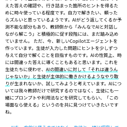
えた答えの確認や、行き詰まった箇所のヒントを得るた
めに時々使っている程度です。自力で解きたい、頼った
らズルいと思っているようです。AIがどう返してくるか予
測不能な部分もあり、教師側から「みんなでAIと対話し
ながら解こう」と積極的に促す段階には、まだ踏み込め
ていません。 ただ、今、新しいCopilotエージェントを
作っています。生徒が入力した問題にヒントを少しずつ
与えて自分で解くことを目指すものです。AIの性質上、時
には間違った答えに導くこともあると思います。これを
生徒たちに使わせ、
AIの間違いに対して「それは違うん
じゃないか」と生徒が主体的に働きかけるようなやり取
り
が生まれないか、試してみようと考えています。AIにつ
いては我々教師だけで研究するのではなく、生徒にも一
緒にプロンプトや利用法などを研究してもらい、「この
場面なら使える」というのを共に見つけていきたいです
ね。