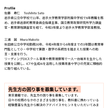
Profile
佐藤 寿仁 Toshihito Sato
岩手県公立中学校で11年、岩手大学教育学部附属中学校で6年教職を務
め、岩手県岩泉町教育委員会指導主事、国立教育政策研究所学力調査
官・教育課程調査官を経て、令和3年度より岩手大学教育学部准教授。
三浦 誠 Miura Makoto
秋田県公立中学校勤務30年、令和4年度から6年度までの3年間は教育専
門監として小・中学校で算数・数学の系統性を踏まえた授業への助
言・支援を行う。
リーディングDXスクール事業や教育視察等で一人一台端末を生かした
授業を公開し、ICTや生成AIを活用した授業改善や学びの充実に積極的
に取り組んでいる。
先生方の困り事を募集しています。
東京書籍では、先生方の困り事を募集しています。
日々の校務のなかのさまざまな困り事を、教科書に携わっている
経験豊富な先生から解決のアドバイスやヒントをいただいてみま