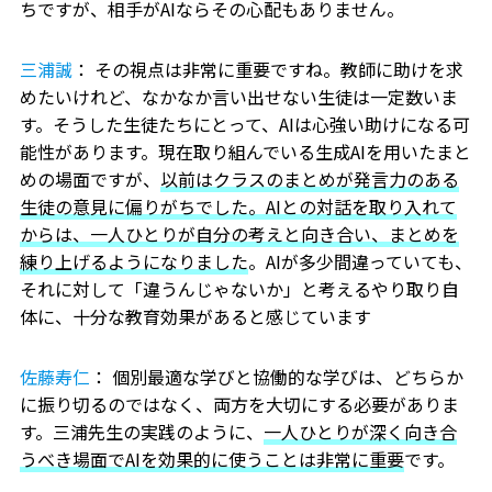
ちですが、相手がAIならその心配もありません。
三浦誠
： その視点は非常に重要ですね。教師に助けを求
めたいけれど、なかなか言い出せない生徒は一定数いま
す。そうした生徒たちにとって、AIは心強い助けになる可
能性があります。現在取り組んでいる生成AIを用いたまと
めの場面ですが、
以前はクラスのまとめが発言力のある
生徒の意見に偏りがちでした。AIとの対話を取り入れて
からは、一人ひとりが自分の考えと向き合い、まとめを
練り上げるようになりました
。AIが多少間違っていても、
それに対して「違うんじゃないか」と考えるやり取り自
体に、十分な教育効果があると感じています
佐藤寿仁
： 個別最適な学びと協働的な学びは、どちらか
に振り切るのではなく、両方を大切にする必要がありま
す。三浦先生の実践のように、
一人ひとりが深く向き合
うべき場面でAIを効果的に使うことは非常に重要
です。