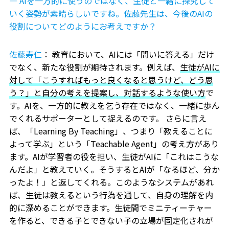
― AIを一方的に使うのではなく、生徒と一緒に探究して
いく姿勢が素晴らしいですね。佐藤先生は、今後のAIの
役割についてどのようにお考えですか？
佐藤寿仁
： 教育において、AIには「問いに答える」だけ
でなく、新たな役割が期待されます。例えば、
生徒がAIに
対して「こうすればもっと良くなると思うけど、どう思
う？」と自分の考えを提案し、対話するような使い方
で
す。AIを、一方的に教えを乞う存在ではなく、一緒に歩ん
でくれるサポーターとして捉えるのです。 さらに言え
ば、「Learning By Teaching」、つまり「教えることに
よって学ぶ」という「Teachable Agent」の考え方があり
ます。AIが学習者の役を担い、生徒がAIに「これはこうな
んだよ」と教えていく。そうするとAIが「なるほど、分か
ったよ！」と返してくれる。このようなシステムがあれ
ば、生徒は教えるという行為を通して、自身の理解を内
的に深めることができます。生徒間でミニティーチャー
を作ると、できる子とできない子の立場が固定化されが