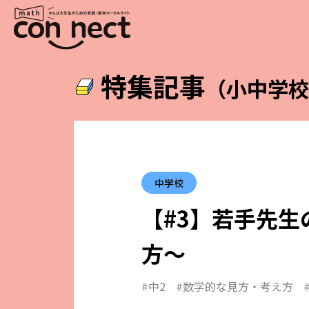
特集記事
（小中学
中学校
【#3】若手先生
方～
#中2
#数学的な見方・考え方