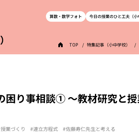
算数・数学フォト
今日の授業のひと工夫（小
校）
TOP
特集記事（小中学校）
の困り事相談① ～教材研究と
#授業づくり
#連立方程式
#佐藤寿仁先生と考える