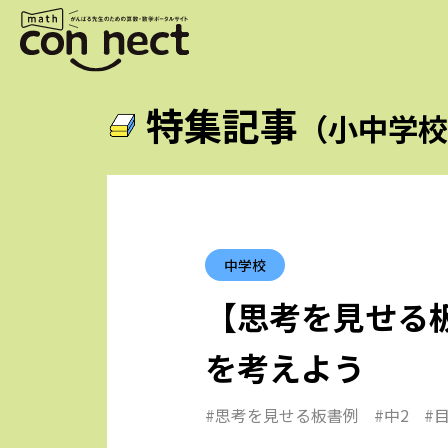
特集記事
（小中学
中学校
【思考を見せる
を考えよう
#思考を見せる板書例
#中2
#