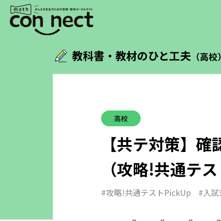
教科書・教材のひと工夫
（高校
高校
【共テ対策】
確
（攻略!共通テスト
#攻略!共通テストPickUp
#入試