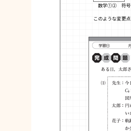
数学①② 符号
このような変更点