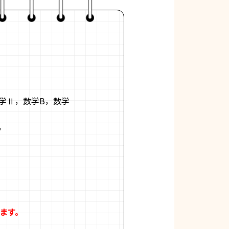
学Ⅱ，数学B，数学
。
ます。