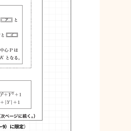
～9）に限定
）